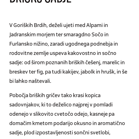
V Goriških Brdih, deželi ujeti med Alpami in
Jadranskim morjem ter smaragdno Sočo in
Furlansko nižino, zaradi ugodnega podnebja in
rodovitne zemlje uspeva kakovostno in sočno
sadje: od širom poznanih briških češenj, marelic in
breskev ter fig, pa tudi kakijev, jabolk in hrušk, in še
bi lahko naštevali.
Pobočja briških gričev tako krasi kopica
sadovnjakov, ki to deželico najprej v pomladi
odenejo v slikovito cvetočo odejo, kasneje pa
domačim kmetom podarijo okusno in aromatično
sadje, plod izpostavljenosti sončni svetlobi,