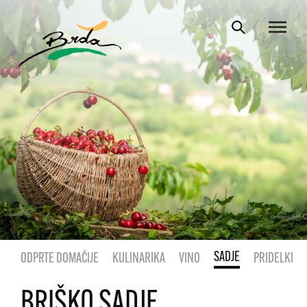
SADJE
ODPRTE DOMAČIJE
KULINARIKA
VINO
PRIDELKI
BRIŠKO SADJE