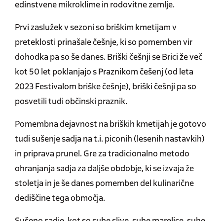
edinstvene mikroklime in rodovitne zemlje.
Prvi zaslužek v sezoni so briškim kmetijam v
preteklosti prinašale češnje, ki so pomemben vir
dohodka pa so še danes. Briški češnji se Brici že več
kot 50 let poklanjajo s Praznikom češenj (od leta
2023 Festivalom briške češnje), briški češnji pa so
posvetili tudi občinski praznik.
Pomembna dejavnost na briških kmetijah je gotovo
tudi sušenje sadja na t.i. piconih (lesenih nastavkih)
in priprava prunel. Gre za tradicionalno metodo
ohranjanja sadja za daljše obdobje, ki se izvaja že
stoletja in je še danes pomemben del kulinarične
dediščine tega območja.
Sušeno sadje, kot so suhe slive, suhe marelice, suhe