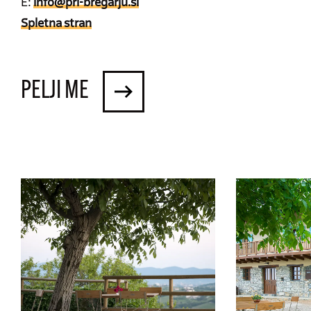
E:
info@pri-bregarju.si
Spletna stran
PELJI ME