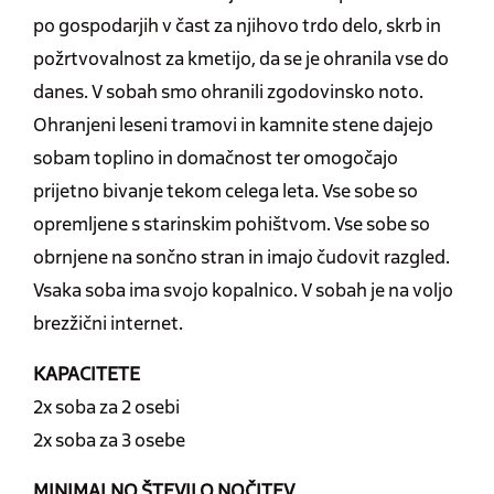
po gospodarjih v čast za njihovo trdo delo, skrb in
požrtvovalnost za kmetijo, da se je ohranila vse do
danes. V sobah smo ohranili zgodovinsko noto.
Ohranjeni leseni tramovi in kamnite stene dajejo
sobam toplino in domačnost ter omogočajo
prijetno bivanje tekom celega leta. Vse sobe so
opremljene s starinskim pohištvom. Vse sobe so
obrnjene na sončno stran in imajo čudovit razgled.
Vsaka soba ima svojo kopalnico. V sobah je na voljo
brezžični internet.
KAPACITETE
2x soba za 2 osebi
2x soba za 3 osebe
MINIMALNO ŠTEVILO NOČITEV