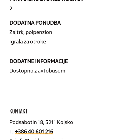
2
DODATNA PONUDBA
Zajtrk, polpenzion
Igrala za otroke
DODATNE INFORMACIJE
Dostopno z avtobusom
KONTAKT
Podsabotin 18, 5211 Kojsko
T:
+386 40 601 216