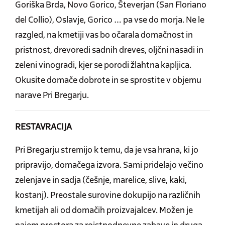
Goriška Brda, Novo Gorico, Števerjan (San Floriano
del Collio), Oslavje, Gorico … pa vse do morja. Ne le
razgled, na kmetiji vas bo očarala domačnost in
pristnost, drevoredi sadnih dreves, oljčni nasadi in
zeleni vinogradi, kjer se porodi žlahtna kapljica.
Okusite domače dobrote in se sprostite v objemu
narave Pri Bregarju.
RESTAVRACIJA
Pri Bregarju stremijo k temu, da je vsa hrana, ki jo
pripravijo, domačega izvora. Sami pridelajo večino
zelenjave in sadja (češnje, marelice, slive, kaki,
kostanj). Preostale surovine dokupijo na različnih
kmetijah ali od domačih proizvajalcev. Možen je
najem prostora za rojstnodnevne zabave in druga