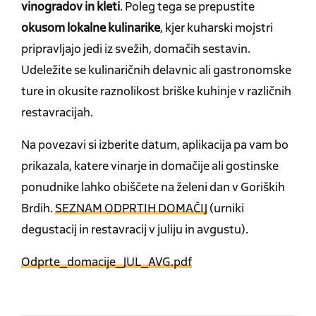
vinogradov in kleti
. Poleg tega se prepustite
okusom lokalne kulinarike
, kjer kuharski mojstri
pripravljajo jedi iz svežih, domačih sestavin.
Udeležite se kulinaričnih delavnic ali gastronomske
ture in okusite raznolikost briške kuhinje v različnih
restavracijah.
Na povezavi si izberite datum, aplikacija pa vam bo
prikazala, katere vinarje in domačije ali gostinske
ponudnike lahko obiščete na želeni dan v Goriških
Brdih.
SEZNAM ODPRTIH DOMAČIJ
(urniki
degustacij in restavracij v juliju in avgustu).
Odprte_domacije_JUL_AVG.pdf