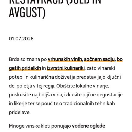
RESTAVRACIJ (JULIJ IN
AVGUST)
01.07.2026
Brda so znana po
vrhunskih vinih
,
sočnem sadju
,
bo
gatih pridelkih
in
izvrstni kulinariki
, zato vinarski
potepi in kulinarična doživetja predstavljajo ključni
del poletja v tej regiji. Obiščite lokalne vinarje,
poskusite najboljša vina, izkusite oljčne degustacije
in likerje ter se poučite o tradicionalnih tehnikah
pridelave.
Mnoge vinske kleti ponujajo
vodene oglede