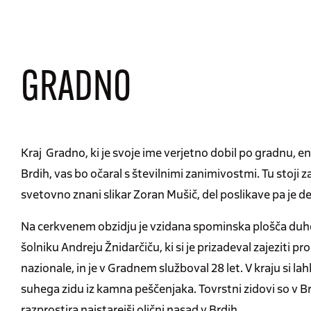
GRADNO
Kraj Gradno, ki je svoje ime verjetno dobil po gradnu, e
Brdih, vas bo očaral s številnimi zanimivostmi. Tu stoji zan
svetovno znani slikar Zoran Mušič, del poslikave pa je del
Na cerkvenem obzidju je vzidana spominska plošča duho
šolniku Andreju Žnidarčiču, ki si je prizadeval zajeziti p
nazionale, in je v Gradnem služboval 28 let. V kraju si l
suhega zidu iz kamna peščenjaka. Tovrstni zidovi so v Br
razprostira najstarejši oljčni nasad v Brdih.