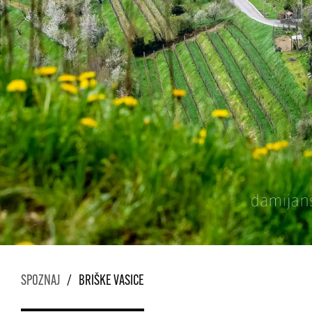
SPOZNAJ
/
BRIŠKE VASICE