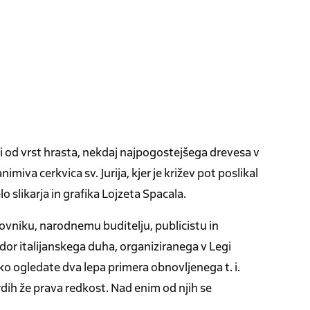
ni od vrst hrasta, nekdaj najpogostejšega drevesa v
imiva cerkvica sv. Jurija, kjer je križev pot poslikal
o slikarja in grafika Lojzeta Spacala.
vniku, narodnemu buditelju, publicistu in
rodor italijanskega duha, organiziranega v Legi
ahko ogledate dva lepa primera obnovljenega t. i.
dih že prava redkost. Nad enim od njih se