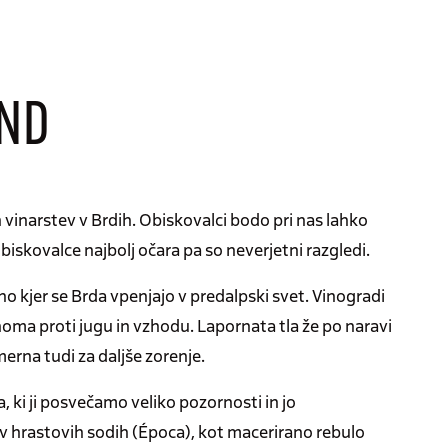
AND
h vinarstev v Brdih. Obiskovalci bodo pri nas lahko
obiskovalce najbolj očara pa so neverjetni razgledi.
no kjer se Brda vpenjajo v predalpski svet. Vinogradi
inoma proti jugu in vzhodu. Lapornata tla že po naravi
erna tudi za daljše zorenje.
, ki ji posvečamo veliko pozornosti in jo
o v hrastovih sodih (Época), kot macerirano rebulo