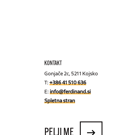
KONTAKT
Gonjače 2c, 5211 Kojsko
T:
+386 41 510 636
E:
info@ferdinand.si
Spletna stran
PELJI ME