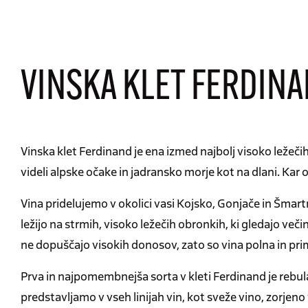
VINSKA KLET FERDIN
Vinska klet Ferdinand je ena izmed najbolj visoko ležeči
videli alpske očake in jadransko morje kot na dlani. Kar 
Vina pridelujemo v okolici vasi Kojsko, Gonjače in Šmart
ležijo na strmih, visoko ležečih obronkih, ki gledajo več
ne dopuščajo visokih donosov, zato so vina polna in prim
Prva in najpomembnejša sorta v kleti Ferdinand je rebula
predstavljamo v vseh linijah vin, kot sveže vino, zorjen