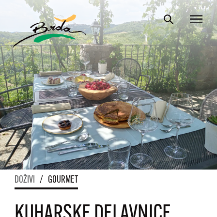
DOŽIVI
/
GOURMET
KUHARSKE DELAVNICE