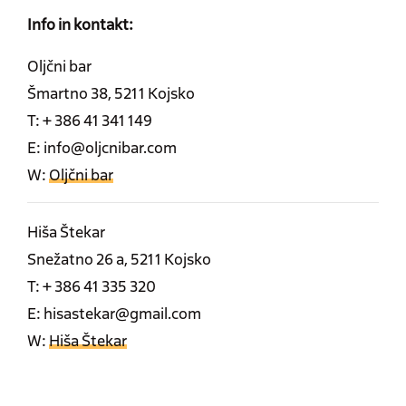
Info in kontakt:
Oljčni bar
Šmartno 38, 5211 Kojsko
T: + 386 41 341 149
E: info@oljcnibar.com
W:
Oljčni bar
Hiša Štekar
Snežatno 26 a, 5211 Kojsko
T: + 386 41 335 320
E: hisastekar@gmail.com
W:
Hiša Štekar