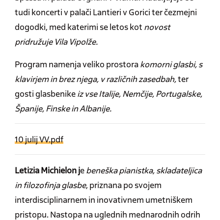
tudi koncerti v palači Lantieri v Gorici ter čezmejni
dogodki, med katerimi se letos kot
novost
pridružuje Vila Vipolže.
Program namenja veliko prostora
komorni glasbi, s
klavirjem in brez njega, v različnih zasedbah,
ter
gosti glasbenike
iz vse Italije, Nemčije, Portugalske,
Španije, Finske in Albanije.
10 julij VV.pdf
Letizia Michielon j
e
beneška pianistka, skladateljica
in filozofinja glasbe
, priznana po svojem
interdisciplinarnem in inovativnem umetniškem
pristopu. Nastopa na uglednih mednarodnih odrih