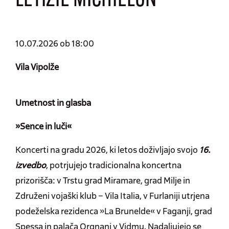
LETIZIE MICHIELON
10.07.2026 ob 18:00
Vila Vipolže
Umetnost in glasba
»Sence in luči«
Koncerti na gradu 2026, ki letos doživljajo svojo
16.
izvedbo
, potrjujejo tradicionalna koncertna
prizorišča: v Trstu grad Miramare, grad Milje in
Združeni vojaški klub – Vila Italia, v Furlaniji utrjena
podeželska rezidenca »La Brunelde« v Faganji, grad
Spessa in palača Orgnani v Vidmu. Nadaljujejo se