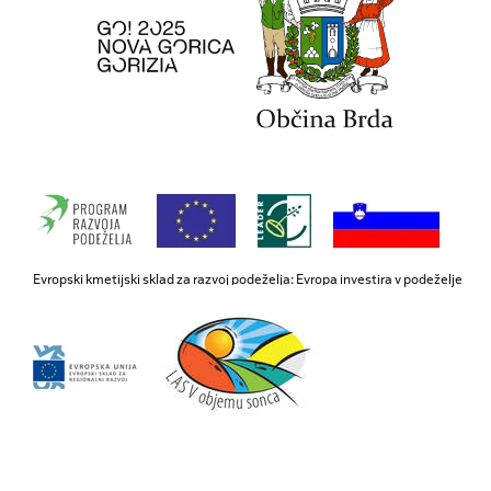
Evropski kmetijski sklad za razvoj podeželja: Evropa investira v podeželje