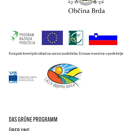
Evropski kmetijski sklad za razvoj podeželja: Evropa investira v podeželje
DAS GRÜNE PROGRAMM