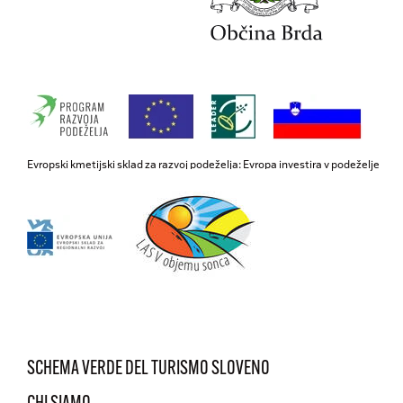
Evropski kmetijski sklad za razvoj podeželja: Evropa investira v podeželje
SCHEMA VERDE DEL TURISMO SLOVENO