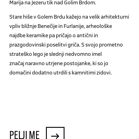
Marija na Jezeru tik nad Golim Brdom.
Stare hiše v Golem Brdu kažejo na velik arhitekturni
vpliv bližnje Benečije in Furlanije, arheološke
najdbe keramike pa pričajo o antični in
prazgodovinski poselitvi griča. S svojo prometno
strateško lego je slednji nedvomno imel
značaj naravno utrjene postojanke, ki so jo
domačini dodatno utrdili s kamnitimi zidovi.
PELJI ME