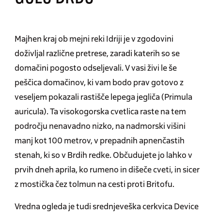
Majhen kraj ob mejni reki Idriji je v zgodovini
doživljal različne pretrese, zaradi katerih so se
domačini pogosto odseljevali. V vasi živi le še
peščica domačinov, ki vam bodo prav gotovo z
veseljem pokazali rastišče lepega jegliča (Primula
auricula). Ta visokogorska cvetlica raste na tem
področju nenavadno nizko, na nadmorski višini
manj kot 100 metrov, v prepadnih apnenčastih
stenah, ki so v Brdih redke. Občudujete jo lahko v
prvih dneh aprila, ko rumeno in dišeče cveti, in sicer
z mostička čez tolmun na cesti proti Britofu.
Vredna ogleda je tudi srednjeveška cerkvica Device