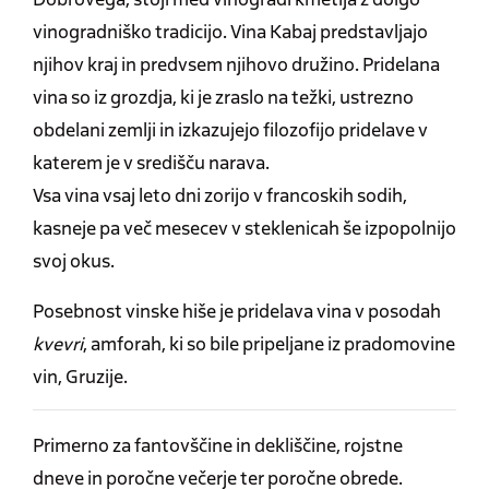
vinogradniško tradicijo. Vina Kabaj predstavljajo
njihov kraj in predvsem njihovo družino. Pridelana
vina so iz grozdja, ki je zraslo na težki, ustrezno
obdelani zemlji in izkazujejo filozofijo pridelave v
katerem je v središču narava.
Vsa vina vsaj leto dni zorijo v francoskih sodih,
kasneje pa več mesecev v steklenicah še izpopolnijo
svoj okus.
Posebnost vinske hiše je pridelava vina v posodah
kvevri
, amforah, ki so bile pripeljane iz pradomovine
vin, Gruzije.
Primerno za fantovščine in dekliščine, rojstne
dneve in poročne večerje ter poročne obrede.