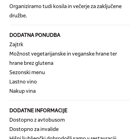
Organiziramo tudi kosila in večerje za zaključene
družbe.
DODATNA PONUDBA
Zajtrk
Možnost vegetarijanske in veganske hrane ter
hrane brez glutena
Sezonski menu
Lastno vino
Nakup vina
DODATNE INFORMACIJE
Dostopno z avtobusom
Dostopno za invalide
Hišni ljubljenčki dobrodošli samo v restavraciji