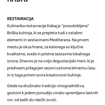
RESTAVRACIJA
Kulinarika restavracije Kabaj je “posodobljena”
Briška kuhinja, ki se prepleta tudi z ostalimi
elementi in sestavinami Mediterana. Na prvem
mestu je okus hrane, za katerega so ključne
kvalitetne, sveže in pristne sestavine lokalnega
izvora. Dnevno je na voljo degustacijski meni, ki je
predvsem prilagojen sezoni oziroma letnemu času
in iz tega potem izvira kreativnost kuhinje.
Glede na družinsko tradicijo vinogradništva,
gostom k jedem ponudijo vinsko spremljavo lastnih
vin: od belih do rdečih zvrsti.