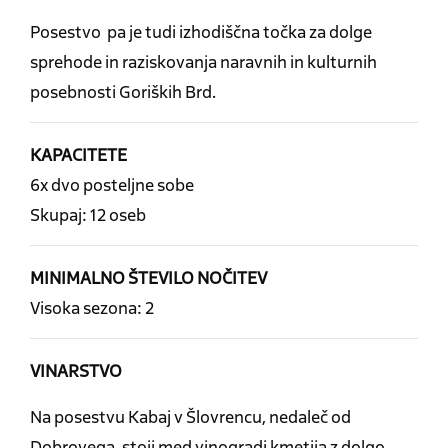
Posestvo pa je tudi izhodiščna točka za dolge
sprehode in raziskovanja naravnih in kulturnih
posebnosti Goriških Brd.
KAPACITETE
6x dvo posteljne sobe
Skupaj: 12 oseb
MINIMALNO ŠTEVILO NOČITEV
Visoka sezona: 2
VINARSTVO
Na posestvu Kabaj v Šlovrencu, nedaleč od
Dobrovega, stoji med vinogradi kmetija z dolgo