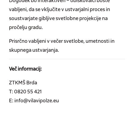
Dogodek bo interaktiven – obiskovalci boste
vabljeni, da se vključite v ustvarjalni proces in
soustvarjate gibljive svetlobne projekcije na
pročelju gradu.
Prisrčno vabljeni v večer svetlobe, umetnosti in
skupnega ustvarjanja.
Več informacij:
ZTKMŠ Brda
T: 0820 55 421
E: info@vilavipolze.eu