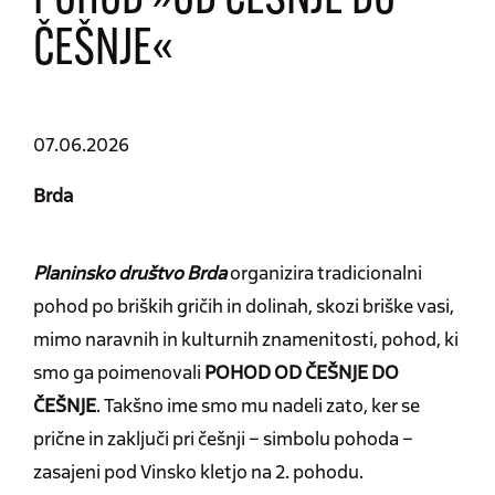
POHOD »OD ČEŠNJE DO
ČEŠNJE«
07.06.2026
Brda
Planinsko društvo Brda
organizira tradicionalni
pohod po briških gričih in dolinah, skozi briške vasi,
mimo naravnih in kulturnih znamenitosti, pohod, ki
smo ga poimenovali
POHOD OD ČEŠNJE DO
ČEŠNJE
. Takšno ime smo mu nadeli zato, ker se
prične in zaključi pri češnji – simbolu pohoda –
zasajeni pod Vinsko kletjo na 2. pohodu.