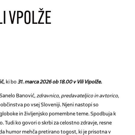
LI VPOLŽE
ić
, ki bo
31. marca 2026 ob 18.00 v Vili Vipolže.
 Sanelo Banović,
zdravnico, predavateljico in avtorico
,
občinstva po vsej Sloveniji. Njeni nastopi so
jo globoke in življenjsko pomembne teme. Spodbuja k
 Tudi ko govori o skrbi za celostno zdravje, resne
da humor mehča pretirano togost, ki je prisotna v