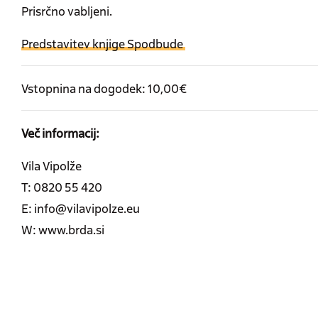
Prisrčno vabljeni.
Predstavitev knjige Spodbude
Vstopnina na dogodek: 10,00€
Več informacij:
Vila Vipolže
T: 0820 55 420
E: info@vilavipolze.eu
W: www.brda.si