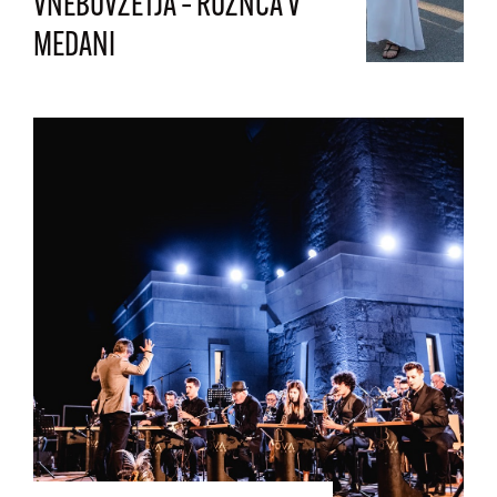
VNEBOVZETJA – ROŽNCA V
MEDANI