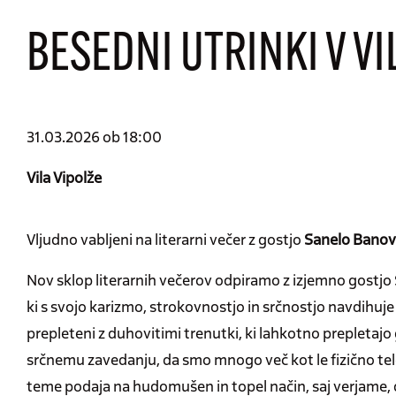
BESEDNI UTRINKI V VI
31.03.2026 ob 18:00
Vila Vipolže
Vljudno vabljeni na literarni večer z gostjo
Sanelo Banov
Nov sklop literarnih večerov odpiramo z izjemno gostjo
ki s svojo karizmo, strokovnostjo in srčnostjo navdihuje 
prepleteni z duhovitimi trenutki, ki lahkotno prepleta
srčnemu zavedanju, da smo mnogo več kot le fizično telo.
teme podaja na hudomušen in topel način, saj verjame, 