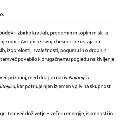
o.
bude«
– zbirko kratkih, prodornih in toplih misli, ki
anje moči. Avtorica s svojo besedo ne ostaja na
sih, izgorelosti, hvaležnosti, pogumu in o drobnih
a, temveč povabilo k drugačnemu pogledu na življenje.
a več priznanj, med drugim naziv
Najboljša
teljica
, kar potrjuje njen izjemen vpliv na skupnost
ige, temveč doživetje – večeru energije, iskrenosti in