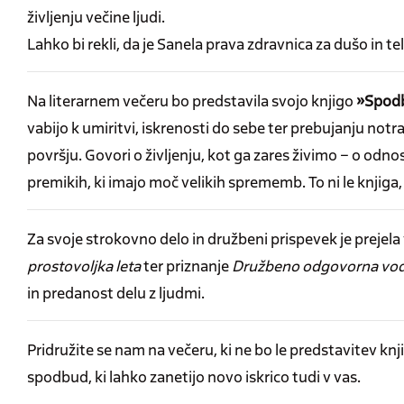
življenju večine ljudi.
Lahko bi rekli, da je Sanela prava zdravnica za dušo in tel
Na literarnem večeru bo predstavila svojo knjigo
»Spod
vabijo k umiritvi, iskrenosti do sebe ter prebujanju notr
površju. Govori o življenju, kot ga zares živimo – o odno
premikih, ki imajo moč velikih sprememb. To ni le knjig
Za svoje strokovno delo in družbeni prispevek je prejel
prostovoljka leta
ter priznanje
Družbeno odgovorna vodi
in predanost delu z ljudmi.
Pridružite se nam na večeru, ki ne bo le predstavitev knj
spodbud, ki lahko zanetijo novo iskrico tudi v vas.