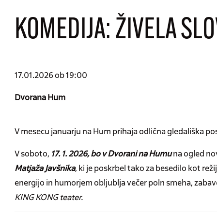
KOMEDIJA: ŽIVELA SL
17.01.2026 ob 19:00
Dvorana Hum
V mesecu januarju na Hum prihaja odlična gledališka pos
V soboto,
17. 1. 2026, bo v Dvorani na Humu
na ogled no
Matjaža Javšnika
, ki je poskrbel tako za besedilo kot reži
energijo in humorjem obljublja večer poln smeha, zabav
KING KONG teater.