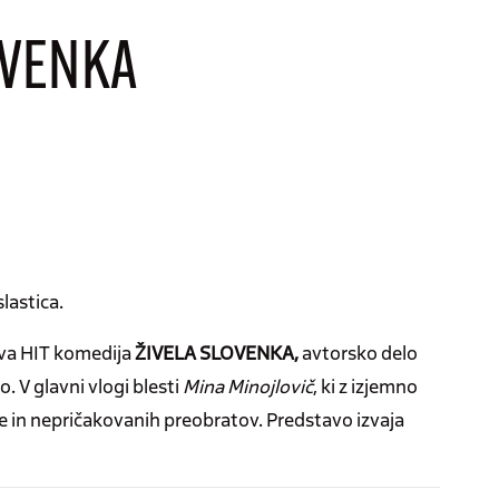
OVENKA
lastica.
va HIT komedija
ŽIVELA SLOVENKA,
avtorsko delo
jo. V glavni vlogi blesti
Mina Minojlovič
, ki z izjemno
e in nepričakovanih preobratov. Predstavo izvaja