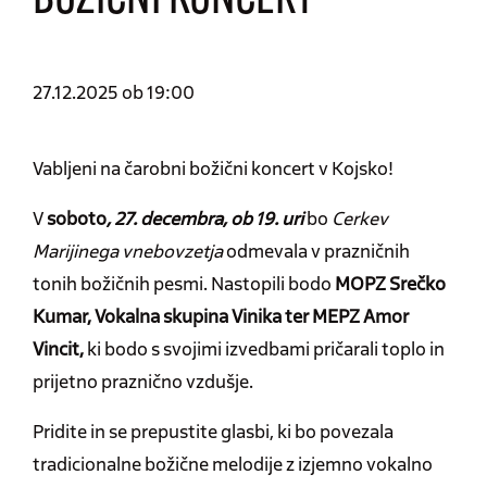
BOŽIČNI KONCERT
27.12.2025 ob 19:00
Vabljeni na čarobni božični koncert v Kojsko!
V
soboto
,
27. decembra, ob 19. uri
bo
Cerkev
Marijinega vnebovzetja
odmevala v prazničnih
tonih božičnih pesmi. Nastopili bodo
MOPZ Srečko
Kumar, Vokalna skupina Vinika ter MEPZ Amor
Vincit,
ki bodo s svojimi izvedbami pričarali toplo in
prijetno praznično vzdušje.
Pridite in se prepustite glasbi, ki bo povezala
tradicionalne božične melodije z izjemno vokalno