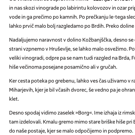
in nas skozi vinograde po labirintu kolovozov in ozar p
vode in ga prečimo po kamnih. Po prečkanju le-tega sled
lahko prvič malo bolj razgledamo po Brdih. Preko doline v
Nadaljujemo naravnost v dolino Kožbanjščka, desno se od
strani vzpnemo v Hruševlje, se lahko malo osvežimo. Pot
veliki vinogradi, odpre pa se nam tudi razgled na Brda, Fu
hiše večinoma posejane posamično ali v gručah.
Ker cesta poteka po grebenu, lahko ves čas uživamo v ra
Miharjevih, kjer je bil včasih dvorec, še vedno pa je ohra
klet.
Desno spodaj vidimo zaselek »Borg«. Ime izhaja iz rimskih 
tam izdelovali. Kmalu gremo mimo stare briške hiše pri 
do naše postaje, kjer se malo odpočijemo in podpremo.