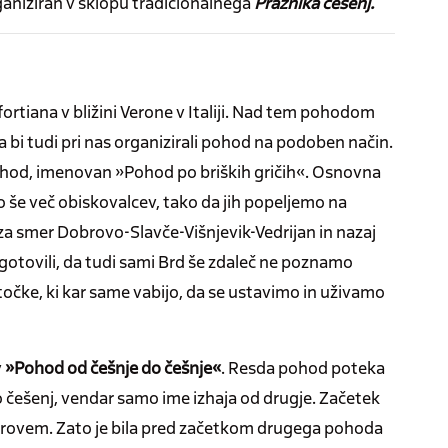
aniziran v sklopu tradicionalnega
Praznika češenj.
ortiana v bližini Verone v Italiji. Nad tem pohodom
da bi tudi pri nas organizirali pohod na podoben način.
pohod, imenovan »Pohod po briških gričih«. Osnovna
mo še več obiskovalcev, tako da jih popeljemo na
 za smer Dobrovo-Slavče-Višnjevik-Vedrijan in nazaj
tovili, da tudi sami Brd še zdaleč ne poznamo
 točke, ki kar same vabijo, da se ustavimo in uživamo
v
»Pohod od češnje do češnje«
. Resda pohod poteka
 češenj, vendar samo ime izhaja od drugje. Začetek
Dobrovem. Zato je bila pred začetkom drugega pohoda