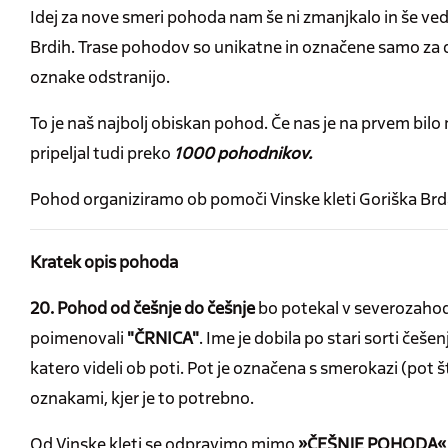
Idej za nove smeri pohoda nam še ni zmanjkalo in še v
Brdih. Trase pohodov so unikatne in označene samo za
oznake odstranijo.
To je naš najbolj obiskan pohod. Če nas je na prvem bilo 
pripeljal tudi preko
1000 pohodnikov.
Pohod organiziramo ob pomoči Vinske kleti Goriška Brd
Kratek opis pohoda
20. Pohod od češnje do češnje
bo potekal v severozahodn
poimenovali
"ČRNICA"
. Ime je dobila po stari sorti češe
katero videli ob poti. Pot je označena s smerokazi (pot 
oznakami, kjer je to potrebno.
Od Vinske kleti se odpravimo mimo
»ČEŠNJE POHODA«