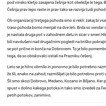
pod vinsko kletjo zasajena češnja-kot obeležje le tega. Bo
Češnja prav lepo raste in prav tako se razvija tudi poho
Ob organizaciji tretjega pohoda smo si rekli: zakaj bi vsak
traso pohoda bomo menjali na dve leti. Brda so vendar d
je nastala druga pot v zahodnem delu in sicer v smeri
bili navdušeni nad drugačnimi pogledi na briško pokrajino
se pot prične in konča na Dobrovem. To je bilo pomembn
tega, da so obiskovalci ostali na Prazniku češenj.
Leto se je hitro obrnilo in ponovno je bilo potrebno raz
že šli, enako na zahod, razmišljati je bilo potrebno proti
Šli smo skozi Dobrovo, Medano, Kozano in Biljano. Ker p
spust v dolino kakega potoka in tako smo izvedeli za Fedr
petih potokov, zanimivo.