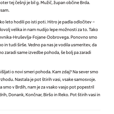
ter tej češnji je bil g. Mužič, župan občine Brda.
d sam.
o leto hodili po isti poti. Hitro je padla odločitev –
ovolj velika in nam nudijo lepe možnosti za to. Tako
 Hlevnika-Hruševlja-Fojane-Dobrovega. Ponovno smo
 in tudi širše. Vedno pa nas je vodila usmeritev, da
o zaradi same izvedbe pohoda, še bolj pa zaradi
mišljati o novi smeri pohoda. Kam zdaj? Na sever smo
 vzhodu. Nastala je pot štirih vasi, vsake samosvoje.
a smo v Brdih, nam je za vsako vasjo pot popestril
ih, Donank, Končnar, Biršo in Reko. Pot štirih vasi in