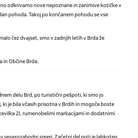
edno odkrivamo nove nepoznane in zanimive kotičke v
 dan pohoda. Takoj po končanem pohodu se vse
malo čez dvajset, smo v zadnjih letih v Brda že
a in Občine Brda.
em delu Brd, po turistični pešpoti, ki smo jo
nj, ki je bila včasih prisotna v Brdih in mogoče boste
številka 2), rumenobelimi markacijami in dodatnimi
v severozahodni smeri. Začetni del poti je lahkoten