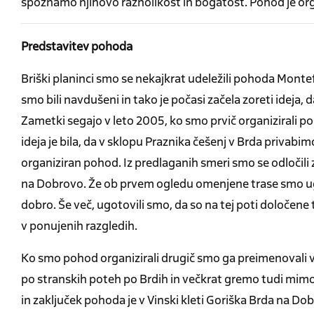
spoznamo njihovo raznolikost in bogatost. Pohod je org
Predstavitev pohoda
Briški planinci smo se nekajkrat udeležili pohoda Montef
smo bili navdušeni in tako je počasi začela zoreti ideja, 
Zametki segajo v leto 2005, ko smo prvič organizirali 
ideja je bila, da v sklopu Praznika češenj v Brda privabi
organiziran pohod. Iz predlaganih smeri smo se odločili
na Dobrovo. Že ob prvem ogledu omenjene trase smo ugo
dobro. Še več, ugotovili smo, da so na tej poti določene
v ponujenih razgledih.
Ko smo pohod organizirali drugič smo ga preimenovali 
po stranskih poteh po Brdih in večkrat gremo tudi mimo
in zaključek pohoda je v Vinski kleti Goriška Brda na 