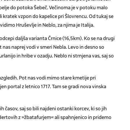
ripelje do potoka Šebeč. Večinoma je v potoku malo
i kratek vzpon do kapelice pri Šlovrencu. Od tukaj se
idimo Hruševlje in Neblo, za njima je Italija.
cepi daljša varianta Črnice (16,5km). Ko se na drugi
 nas naprej vodi v smeri Nebla. Levo in desno so
rlanijo in hribe v ozadju. Neblo ni strnjena vas, saj so
zgledih. Pot nas vodi mimo stare kmetije pri
njen portal z letnico 1717. Tam se gradi nova vinska
časov, saj so bili najdeni ostanki korcev, ki so jih
Bertovih z »žbatafurjem« ali spahnjenico in pridemo