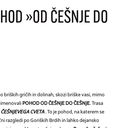
OHOD »OD ČEŠNJE DO
briških gričih in dolinah, skozi briške vasi, mimo
poimenovali
POHOD OD ČEŠNJE DO ČEŠNJE
. Trasa
i
ČEŠNJEVEGA CVETA
. To je pohod, na katerem se
razgledi po Goriških Brdih in lahko dejansko