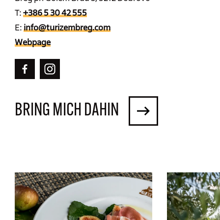
T:
+386 5 30 42 555
E:
info@turizembreg.com
Webpage
BRING MICH DAHIN