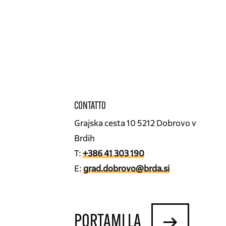
CONTATTO
Grajska cesta 10 5212 Dobrovo v
Brdih
T:
+386 41 303 190
E:
grad.dobrovo@brda.si
PORTAMI LA