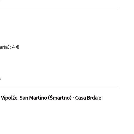
ria): 4 €
O
la Vipolže, San Martino (Šmartno) - Casa Brda e