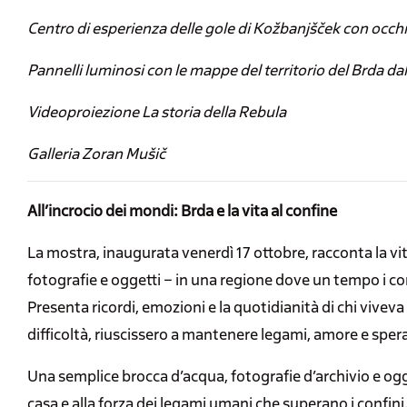
Centro di esperienza delle gole di Kožbanjšček con occhi
Pannelli luminosi con le mappe del territorio del Brda dal
Videoproiezione La storia della Rebula
Galleria Zoran Mušič
All’incrocio dei mondi: Brda e la vita al confine
La mostra, inaugurata venerdì 17 ottobre, racconta la vita
fotografie e oggetti – in una regione dove un tempo i co
Presenta ricordi, emozioni e la quotidianità di chi vive
difficoltà, riuscissero a mantenere legami, amore e sper
Una semplice brocca d’acqua, fotografie d’archivio e ogget
casa e alla forza dei legami umani che superano i confini