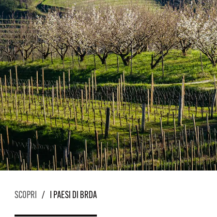
SCOPRI
/
I PAESI DI BRDA