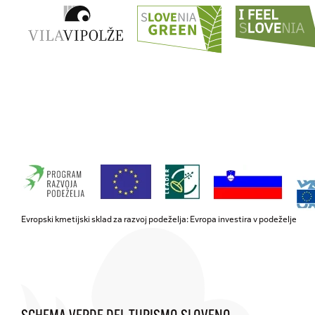
Evropski kmetijski sklad za razvoj podeželja: Evropa investira v podeželje