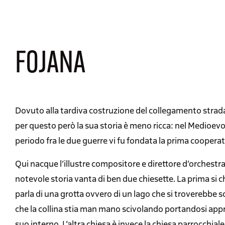
FOJANA
Dovuto alla tardiva costruzione del collegamento stradal
per questo però la sua storia è meno ricca: nel Medioevo 
periodo fra le due guerre vi fu fondata la prima cooperat
Qui nacque l’illustre compositore e direttore d’orchestra 
notevole storia vanta di ben due chiesette. La prima si c
parla di una grotta ovvero di un lago che si troverebbe 
che la collina stia man mano scivolando portandosi appr
suo interno. L’altra chiesa è invece la chiesa parrocchiale