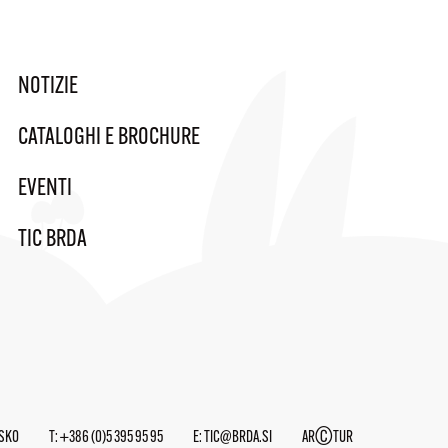
NOTIZIE
CATALOGHI E BROCHURE
EVENTI
TIC BRDA
©
JSKO
T:
+386 (0)5 395 95 95
E:
TIC@BRDA.SI
AR
TUR