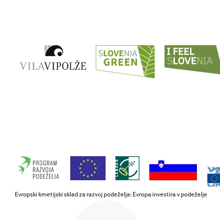
Evropski kmetijski sklad za razvoj podeželja: Evropa investira v podeželje