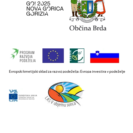
Evropski kmetijski sklad za razvoj podeželja: Evropa investira v podeželje