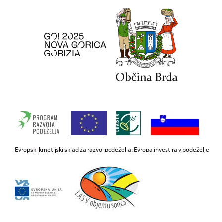
Evropski kmetijski sklad za razvoj podeželja: Evropa investira v podeželje