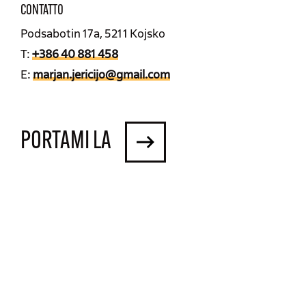
CONTATTO
Podsabotin 17a, 5211 Kojsko
T:
+386 40 881 458
E:
marjan.jericijo@gmail.com
PORTAMI LA