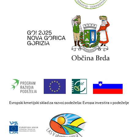
Evropski kmetijski sklad za razvoj podeželja: Evropa investira v podeželje