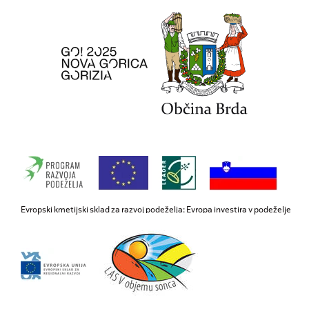
Evropski kmetijski sklad za razvoj podeželja: Evropa investira v podeželje