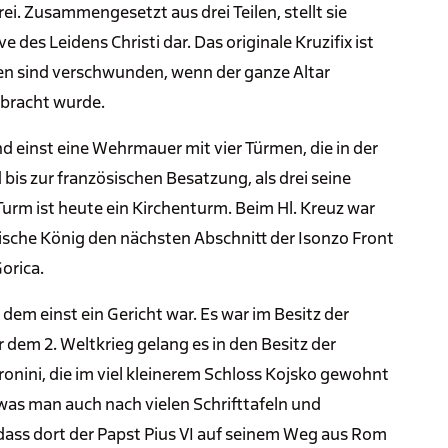
ei. Zusammengesetzt aus drei Teilen, stellt sie
 des Leidens Christi dar. Das originale Kruzifix ist
en sind verschwunden, wenn der ganze Altar
ebracht wurde.
nd einst eine Wehrmauer mit vier Türmen, die in der
d bis zur französischen Besatzung, als drei seine
urm ist heute ein Kirchenturm. Beim Hl. Kreuz war
enische König den nächsten Abschnitt der Isonzo Front
orica.
dem einst ein Gericht war. Es war im Besitz der
r dem 2. Weltkrieg gelang es in den Besitz der
onini, die im viel kleinerem Schloss Kojsko gewohnt
as man auch nach vielen Schrifttafeln und
dass dort der Papst Pius VI auf seinem Weg aus Rom