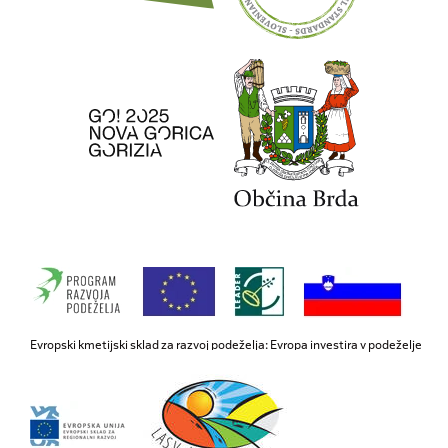
Evropski kmetijski sklad za razvoj podeželja: Evropa investira v podeželje